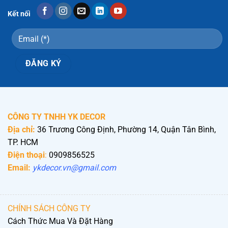
Kết nối
CÔNG TY TNHH YK DECOR
Địa chỉ:
36 Trương Công Định, Phường 14, Quận Tân Bình,
TP. HCM
Điện thoại
:
0909856525
Email:
ykdecor.vn@gmail.com
CHÍNH SÁCH CÔNG TY
Cách Thức Mua Và Đặt Hàng