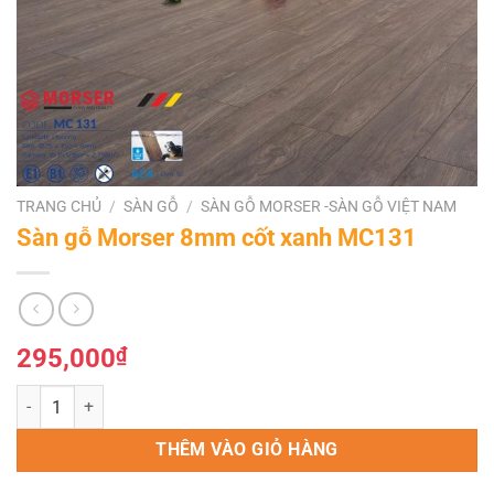
TRANG CHỦ
/
SÀN GỖ
/
SÀN GỖ MORSER -SÀN GỖ VIỆT NAM
Sàn gỗ Morser 8mm cốt xanh MC131
295,000
₫
Sàn gỗ Morser 8mm cốt xanh MC131 số lượng
THÊM VÀO GIỎ HÀNG