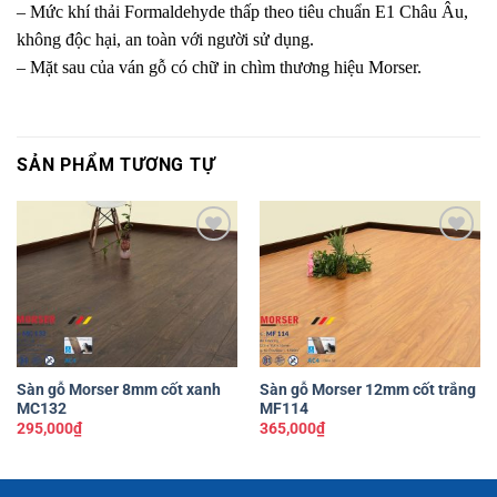
– Mức khí thải Formaldehyde thấp theo tiêu chuẩn E1 Châu Âu,
không độc hại, an toàn với người sử dụng.
– Mặt sau của ván gỗ có chữ in chìm thương hiệu Morser.
SẢN PHẨM TƯƠNG TỰ
Yêu
Yêu
thích
thích
Sàn gỗ Morser 8mm cốt xanh
Sàn gỗ Morser 12mm cốt trắng
MC132
MF114
295,000
₫
365,000
₫