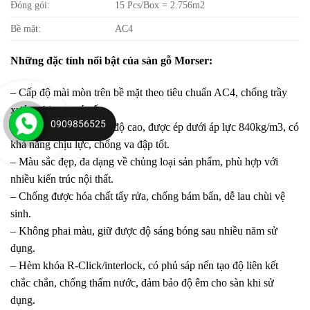
Đóng gói:
15 Pcs/Box = 2.756m2
Bề mặt:
AC4
Những đặc tính nổi bật của sàn gỗ Morser:
– Cấp độ mài mòn trên bề mặt theo tiêu chuẩn AC4, chống trầy
xước, chịu ma sát tốt.
0909856525
– Lớp cốt gỗ HDF mật độ cao, được ép dưới áp lực 840kg/m3, có
khả năng chịu lực, chống va đập tốt.
– Màu sắc đẹp, đa dạng về chủng loại sản phẩm, phù hợp với
nhiều kiến trúc nội thất.
– Chống được hóa chất tẩy rửa, chống bám bẩn, dễ lau chùi vệ
sinh.
– Không phai màu, giữ được độ sáng bóng sau nhiều năm sử
dụng.
– Hèm khóa R-Click/interlock, có phủ sáp nến tạo độ liên kết
chắc chắn, chống thấm nước, đảm bảo độ êm cho sàn khi sử
dụng.