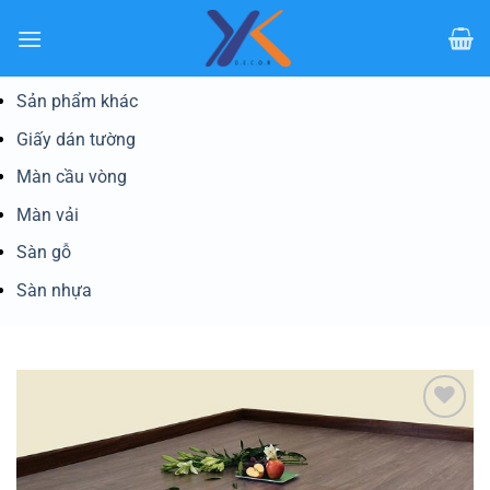
Bỏ
qua
nội
dung
Sản phẩm khác
Giấy dán tường
Màn cầu vòng
Màn vải
Sàn gỗ
Sàn nhựa
Yêu
thích