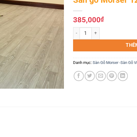
Yêu
thích
385,000
₫
Sàn gỗ Morser 12mm cốt xanh M
THÊ
Danh mục:
Sàn Gỗ Morser -Sàn Gỗ V