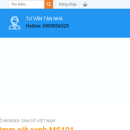
Tìm
Đăng nhập
kiếm:
TƯ VẤN TẬN NHÀ
Hotline: 0909856525
Ỗ MORSER -SÀN GỖ VIỆT NAM
12mm cốt xanh MS101