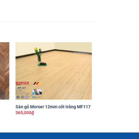
êu
Yêu
ích
thích
+
+
Sàn gỗ Morser 12mm cốt trắng MF117
Sàn gỗ Morser 12mm
365,000
₫
385,000
₫