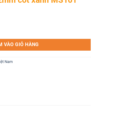
S101 số lượng
M VÀO GIỎ HÀNG
iệt Nam