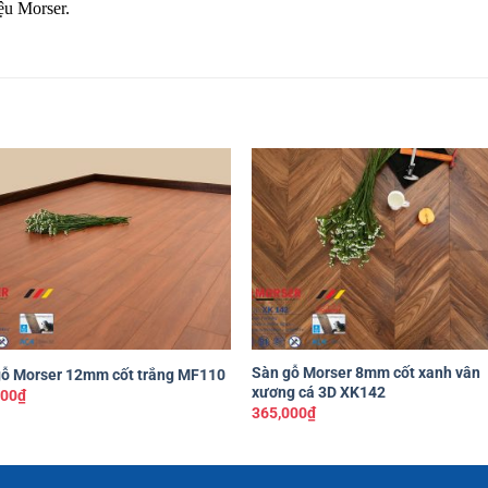
ệu Morser.
Yêu
Y
thích
th
+
Sàn gỗ Morser 8mm cốt xanh vân
gỗ Morser 12mm cốt trắng MF110
xương cá 3D XK142
000
₫
365,000
₫