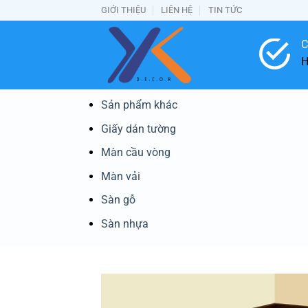
Bỏ
GIỚI THIỆU
LIÊN HỆ
TIN TỨC
qua
nội
C
dung
H
Sản phẩm khác
Giấy dán tường
Màn cầu vòng
Màn vải
Sàn gỗ
Sàn nhựa