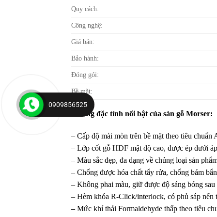
Quy cách:
Công nghệ:
Giá bán:
Bảo hành:
Đóng gói:
Bề mặt:
0909856525
Những đặc tính nổi bật của sàn gỗ Morser:
– Cấp độ mài mòn trên bề mặt theo tiêu chuẩn A
– Lớp cốt gỗ HDF mật độ cao, được ép dưới áp 
– Màu sắc đẹp, đa dạng về chủng loại sản phẩm,
– Chống được hóa chất tẩy rửa, chống bám bẩn, 
– Không phai màu, giữ được độ sáng bóng sau
– Hèm khóa R-Click/interlock, có phủ sáp nến 
– Mức khí thải Formaldehyde thấp theo tiêu ch