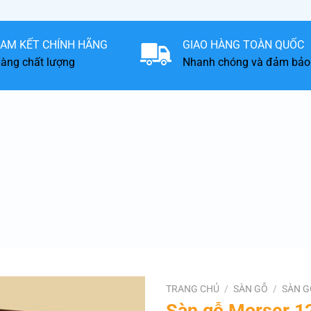
AM KẾT CHÍNH HÃNG
GIAO HÀNG TOÀN QUỐC
àng chất lượng
Nhanh chóng và đảm bảo
TRANG CHỦ
/
SÀN GỖ
/
SÀN G
Sàn gỗ Morser 