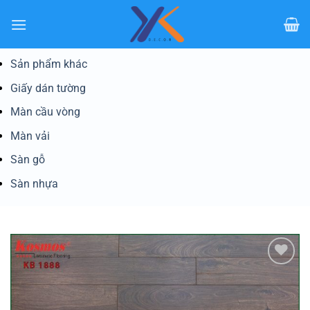
Bỏ
qua
nội
dung
Sản phẩm khác
Giấy dán tường
Màn cầu vòng
Màn vải
Sàn gỗ
Sàn nhựa
Yêu
thích