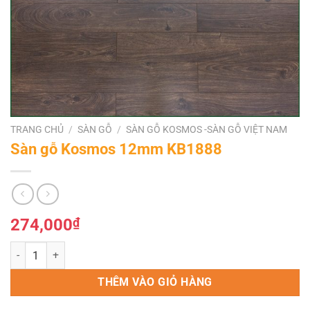
TRANG CHỦ
/
SÀN GỖ
/
SÀN GỖ KOSMOS -SÀN GỖ VIỆT NAM
Sàn gỗ Kosmos 12mm KB1888
274,000
₫
Sàn gỗ Kosmos 12mm KB1888 số lượng
THÊM VÀO GIỎ HÀNG