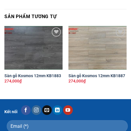
SẢN PHẨM TƯƠNG TỰ
Yêu
Yêu
thích
thích
Sàn gỗ Kosmos 12mm KB1883
Sàn gỗ Kosmos 12mm KB1887
274,000
₫
274,000
₫
Kết nối