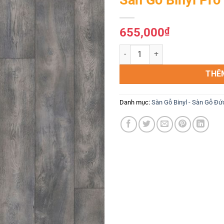
Yêu
thích
655,000
₫
Sàn Gỗ Binyl Pro 12mm BT1537 
THÊ
Danh mục:
Sàn Gỗ Binyl - Sàn Gỗ Đứ