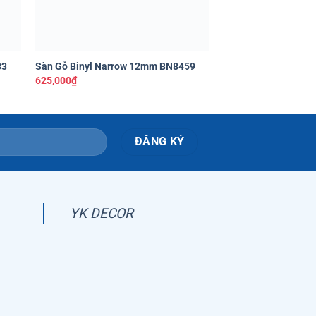
+
+
33
Sàn Gỗ Binyl Narrow 12mm BN8459
Sàn Gỗ Binyl Class
625,000
₫
435,000
₫
YK DECOR