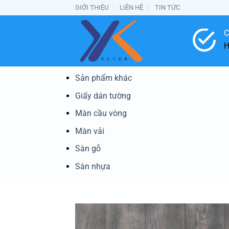
Bỏ
GIỚI THIỆU
LIÊN HỆ
TIN TỨC
qua
nội
C
dung
H
Sản phẩm khác
Giấy dán tường
Màn cầu vòng
Màn vải
Sàn gỗ
Sàn nhựa