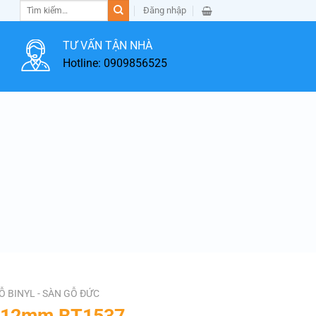
Tìm
Đăng nhập
kiếm:
TƯ VẤN TẬN NHÀ
Hotline: 0909856525
Ỗ BINYL - SÀN GỖ ĐỨC
o 12mm BT1537