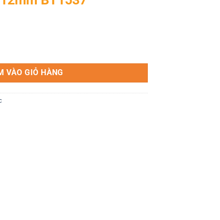
số lượng
M VÀO GIỎ HÀNG
c