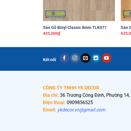
+
+
Sàn Gỗ Binyl Classic 8mm TLK071
Sàn 
435,000
₫
625,
Kết nối
CÔNG TY TNHH YK DECOR
Địa chỉ:
36 Trương Công Định, Phường 14,
Điện thoại
:
0909856525
Email:
ykdecor.vn@gmail.com