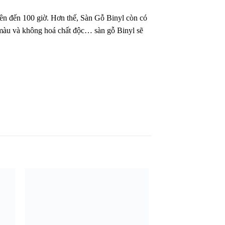
ên đến 100 giờ. Hơn thế, Sàn Gỗ Binyl còn có
 màu và không hoá chất độc… sàn gỗ Binyl sẽ
êu
Yêu
ích
thích