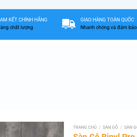
AM KẾT CHÍNH HÃNG
GIAO HÀNG TOÀN QUỐC
àng chất lượng
Nhanh chóng và đảm bảo
TRANG CHỦ
/
SÀN GỖ
/
SÀN G
Sàn Gỗ Binyl Pr