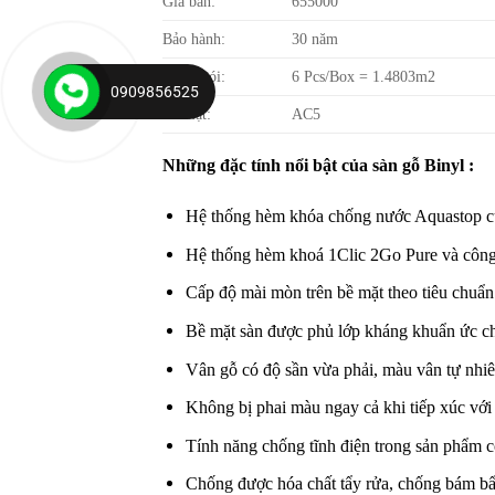
Giá bán:
655000
Bảo hành:
30 năm
Đóng gói:
6 Pcs/Box = 1.4803m2
0909856525
Bề mặt:
AC5
Những đặc tính nổi bật của sàn gỗ Binyl :
Hệ thống hèm khóa chống nước Aquastop cùn
Hệ thống hèm khoá 1Clic 2Go Pure và công 
Cấp độ mài mòn trên bề mặt theo tiêu chuẩn
Bề mặt sàn được phủ lớp kháng khuẩn ức chế
Vân gỗ có độ sần vừa phải, màu vân tự nhiên
Không bị phai màu ngay cả khi tiếp xúc với á
Tính năng chống tĩnh điện trong sản phẩm 
Chống được hóa chất tẩy rửa, chống bám bẩn