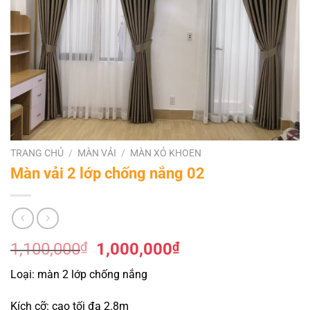
TRANG CHỦ
/
MÀN VẢI
/
MÀN XỎ KHOEN
Màn vải 2 lớp chống nắng 02
Giá
Giá
1,100,000
₫
1,000,000
₫
gốc
hiện
Loại: màn 2 lớp chống nắng
là:
tại
1,100,000₫.
là:
Kích cỡ: cao tối đa 2.8m