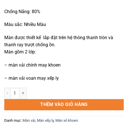
1,000,000₫.
Chống Nắng: 80%
Màu sắc: Nhiều Màu
Màn được thiết kế lắp đặt trên hệ thông thanh tròn và
thanh ray trượt chống ồn.
Màn gồm 2 lớp:
– màn vải chính may khoen
– màn vải voan may xếp ly
Màn vải 2 lớp chống nắng 02 số lượng
THÊM VÀO GIỎ HÀNG
Danh mục:
Màn vải
,
Màn xếp ly
,
Màn xỏ khoen