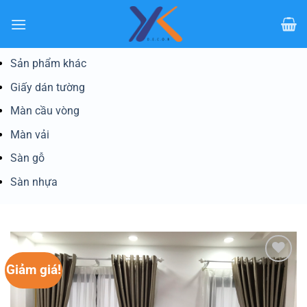
Bỏ
qua
nội
dung
Sản phẩm khác
Giấy dán tường
Màn cầu vòng
Màn vải
Sàn gỗ
Sàn nhựa
Giảm giá!
Yêu
thích