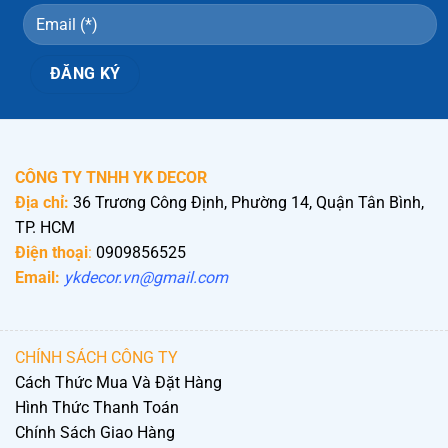
CÔNG TY TNHH YK DECOR
Địa chỉ:
36 Trương Công Định, Phường 14, Quận Tân Bình,
TP. HCM
Điện thoại
:
0909856525
Email:
ykdecor.vn@gmail.com
CHÍNH SÁCH CÔNG TY
Cách Thức Mua Và Đặt Hàng
Hình Thức Thanh Toán
Chính Sách Giao Hàng