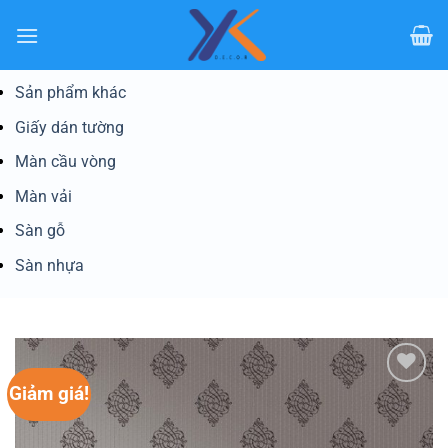
Bỏ
qua
nội
dung
Sản phẩm khác
Giấy dán tường
Màn cầu vòng
Màn vải
Sàn gỗ
Sàn nhựa
Giảm giá!
Yêu
thích