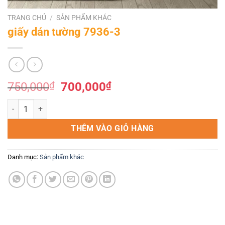
TRANG CHỦ
/
SẢN PHẨM KHÁC
giấy dán tường 7936-3
Giá
Giá
750,000
₫
700,000
₫
gốc
hiện
giấy dán tường 7936-3 số lượng
là:
tại
750,000₫.
là:
THÊM VÀO GIỎ HÀNG
700,000₫.
Danh mục:
Sản phẩm khác