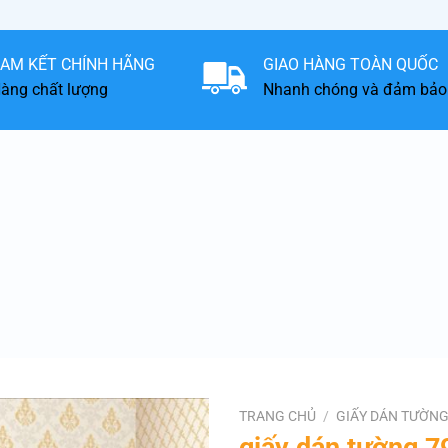
AM KẾT CHÍNH HÃNG
GIAO HÀNG TOÀN QUỐC
àng chất lượng
Nhanh chóng và đảm bảo
TRANG CHỦ
/
GIẤY DÁN TƯỜN
giấy dán tường 7