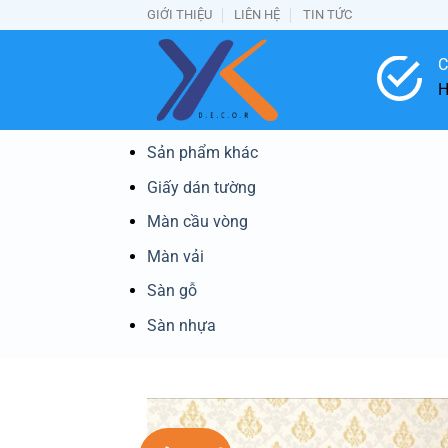
Bỏ
GIỚI THIỆU
LIÊN HỆ
TIN TỨC
qua
nội
C
dung
H
Sản phẩm khác
Giấy dán tường
Màn cầu vòng
Màn vải
Sàn gỗ
Sàn nhựa