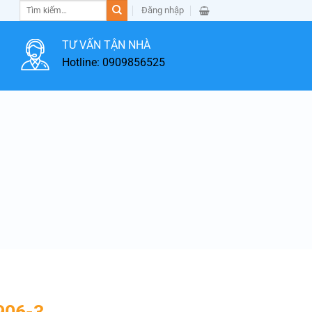
Tìm
Đăng nhập
kiếm:
TƯ VẤN TẬN NHÀ
Hotline: 0909856525
G
906-3