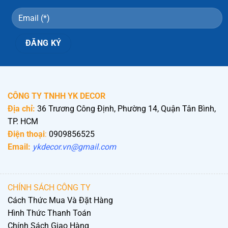
CÔNG TY TNHH YK DECOR
Địa chỉ:
36 Trương Công Định, Phường 14, Quận Tân Bình,
TP. HCM
Điện thoại
:
0909856525
Email:
ykdecor.vn@gmail.com
CHÍNH SÁCH CÔNG TY
Cách Thức Mua Và Đặt Hàng
Hình Thức Thanh Toán
Chính Sách Giao Hàng