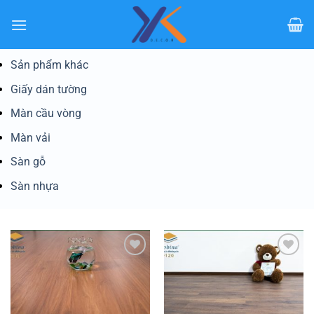
Bỏ
qua
nội
dung
Sản phẩm khác
Giấy dán tường
Màn cầu vòng
Màn vải
Sàn gỗ
Sàn nhựa
Yêu
Yêu
thích
thích